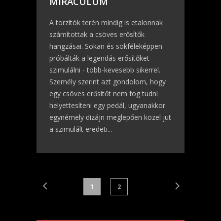
MIRACULUM
A torzítók terén mindig is etalonnak
számítottak a csöves erősítők
hangzásai. Sokan és sokféleképpen
próbálták a legendás erősítőket
szimulálni - több-kevesebb sikerrel.
Személy szerint azt gondolom, hogy
egy csöves erősítőt nem fog tudni
helyettesíteni egy pedál, ugyanakkor
egynémely dizájn meglepően közel jut
a szimulált eredeti...
1
2