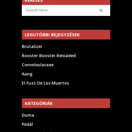
KERESÉS
LEGUTÓBBI BEJEGYZÉSEK
Brütalizer
Rooster Booster Reloaded
Convolvulaceae
Aang
El Fuzz De Los Muertos
KATEGÓRIÁK
Duma
Pedál