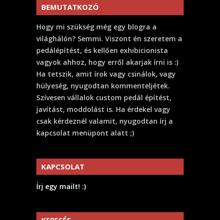
BEMUTATKOZÓ
Hogy mi szükség még egy blogra a
világhálón? Semmi. Viszont én szeretem a
pedálépítést, és kellően exhibicionista
vagyok ahhoz, hogy erről akarjak írni is :)
Ha tetszik, amit írok vagy csinálok, vagy
hülyeség, nyugodtan kommenteljétek.
Szívesen vállalok custom pedál építést,
javítást, moddolást is. Ha érdekel vagy
csak kérdeznél valamit, nyugodtan írj a
kapcsolat menüpont alatt ;)
KAPCSOLAT
Írj egy mailt! :)